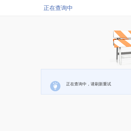
正在查询中
正在查询中，请刷新重试