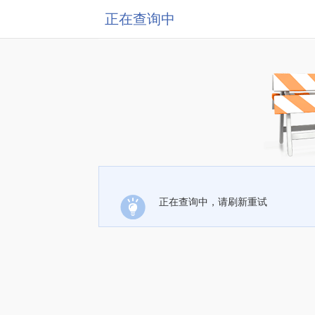
正在查询中
正在查询中，请刷新重试